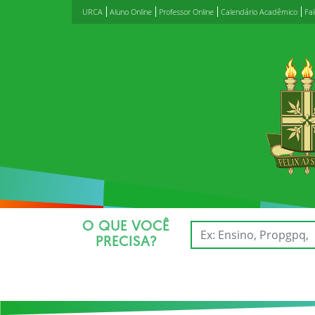
URCA
Aluno Online
Professor Online
Calendário Acadêmico
Fa
O QUE VOCÊ
PRECISA?