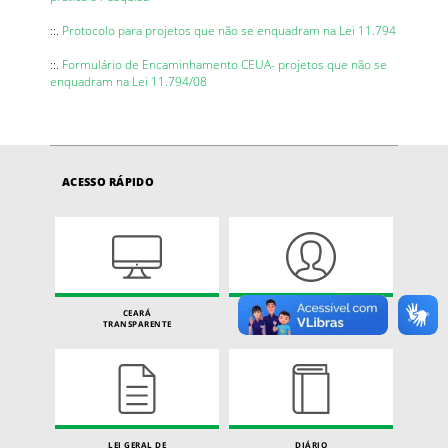
::.
Protocolo para projetos que não se enquadram na Lei 11.794
::.
Formulário de Encaminhamento CEUA- projetos que não se
enquadram na Lei 11.794/08
ACESSO RÁPIDO
CEARÁ
CARTA DE SERVIÇOS
TRANSPARENTE
DO CIDADÃO
LEI GERAL DE
DIÁRIO