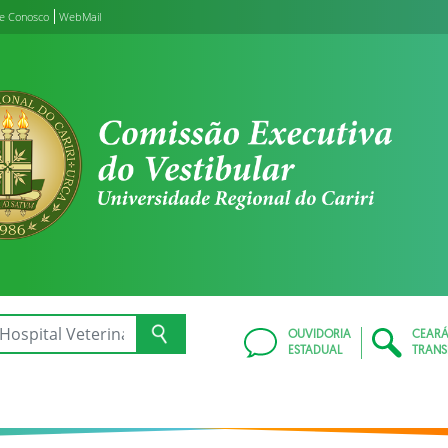
le Conosco
WebMail
OUVIDORIA
CEAR
ESTADUAL
TRANS