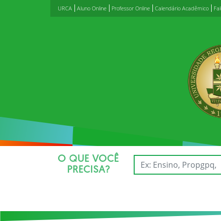
URCA
Aluno Online
Professor Online
Calendário Acadêmico
Fa
O QUE VOCÊ
PRECISA?