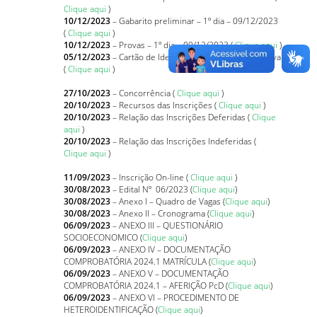
Clique aqui
)
10/12/2023
– Gabarito preliminar – 1º dia – 09/12/2023
(
Clique aqui
)
10/12/2023
– Provas – 1º dia – 09/12/2023 (
Clique aqui
)
05/12/2023
– Cartão de Identificação com local de prova
(
Clique aqui
)
27/10/2023
– Concorrência (
Clique aqui
)
20/10/2023
– Recursos das Inscrições (
Clique aqui
)
20/10/2023
– Relação das Inscrições Deferidas (
Clique
aqui
)
20/10/2023
– Relação das Inscrições Indeferidas (
Clique aqui
)
11/09/2023
– Inscrição On-line (
Clique aqui
)
30/08/2023
– Edital Nº 06/2023 (
Clique aqui
)
30/08/2023
– Anexo I – Quadro de Vagas (
Clique aqui
)
30/08/2023
– Anexo II – Cronograma (
Clique aqui
)
06/09/2023
– ANEXO III – QUESTIONÁRIO
SOCIOECONOMICO (
Clique aqui
)
06/09/2023
– ANEXO IV – DOCUMENTAÇÃO
COMPROBATÓRIA 2024.1 MATRÍCULA (
Clique aqui
)
06/09/2023
– ANEXO V – DOCUMENTAÇÃO
COMPROBATÓRIA 2024.1 – AFERIÇÃO PcD (
Clique aqui
)
06/09/2023
– ANEXO VI – PROCEDIMENTO DE
HETEROIDENTIFICAÇÃO (
Clique aqui
)