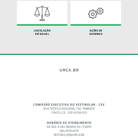
LEGISLAÇÃO
AÇÕES DE
ESTADUAL
GOVERNO
URCA.BR
COMISSÃO EXECUTIVA DO VESTIBULAR - CEV
RUA TEÓFILO SIQUEIRA, 734 - PIMENTA
CRATO, CE - CEP: 63100-010
HORÁRIO DE ATENDIMENTO
DE SEG. A SEX. 08:00HS ÀS 17:00HS
(85) 2018-4725
VESTIBULAR@URCA.BR