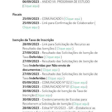
06/09/2023
– ANEXO VII- PROGRAMA DE ESTUDO
(
Clique aqui
)
Fiscais
25/09/2023
– COMUNICADO I (
Clique aqui
)
25/09/2023
– Link para Confirmação de Colaborador (
Clique aqui
)
Isenção da Taxa de Inscrição
28/09/2023
– Link para Solicitação de Recurso ao
Resultado das Isenções (
Clique aqui
)
27/09/2023
– Resultado das Solicitações de Isenção de
Taxa
Deferidas
(
Clique aqui
)
27/09/2023
– Resultado das Solicitações de Isenção de
Taxa
Indeferidas por Não envio de
documentos
(
Clique aqui
)
27/09/2023
– Resultado das Solicitações de Isenção de
Taxa
Indeferidas
(
Clique aqui
)
05/09/2023
– COMUNICADO Nº 02 (
Clique aqui
)
31/08/2023
– COMUNICADO Nº 01 (
Clique aqui
)
30/08/2023
– Solicitação de Isenção da Taxa de
Inscrição (
Clique aqui
)
30/08/2023
– Credenciamento de Escolas para
Receberem a Solicitação de Isenção (
Clique aqui
)
28/08/2023
– Edital Nº 05/2023 – GR – (Estabelece as
normas e fixa o período para solicitação de isenção)