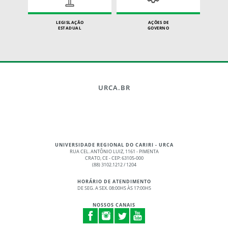
LEGISLAÇÃO
AÇÕES DE
ESTADUAL
GOVERNO
URCA.BR
UNIVERSIDADE REGIONAL DO CARIRI - URCA
RUA CEL. ANTÔNIO LUIZ, 1161 - PIMENTA
CRATO, CE - CEP: 63105-000
(88) 3102.1212 / 1204
HORÁRIO DE ATENDIMENTO
DE SEG. A SEX. 08:00HS ÀS 17:00HS
NOSSOS CANAIS