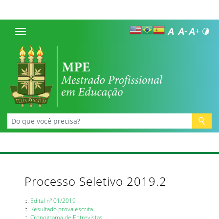
Processo Seletivo 2019.2
::.
Edital nº 01/2019
::.
Resultado prova escrita
::.
Cronograma de Entrevistas