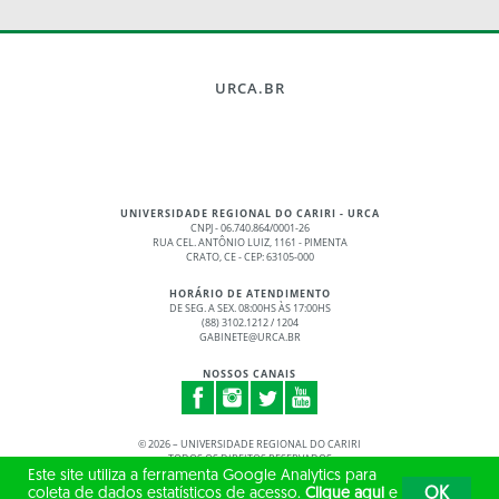
URCA.BR
UNIVERSIDADE REGIONAL DO CARIRI - URCA
CNPJ - 06.740.864/0001-26
RUA CEL. ANTÔNIO LUIZ, 1161 - PIMENTA
CRATO, CE - CEP: 63105-000
HORÁRIO DE ATENDIMENTO
DE SEG. A SEX. 08:00HS ÀS 17:00HS
(88) 3102.1212 / 1204
GABINETE@URCA.BR
NOSSOS CANAIS
©
2026 – UNIVERSIDADE REGIONAL DO CARIRI
TODOS OS DIREITOS RESERVADOS
Este site utiliza a ferramenta Google Analytics para
coleta de dados estatísticos de acesso.
Clique aqui
e
OK