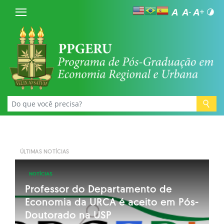
ÚLTIMAS NOTÍCIAS
NOTÍCIAS
RESULTADO FINAL da seleção para
Professor do Departamento de
Seleção de Aluno(a) Especial -
RESULTADO FINAL do Processo
PPGERU/URCA abre processo de
vagas de alunos(as) especiais
Economia da URCA é aceito em Pós-
Semestre 2022.1
Seletivo Turma 2022
seleção docente
Doutorado na USP