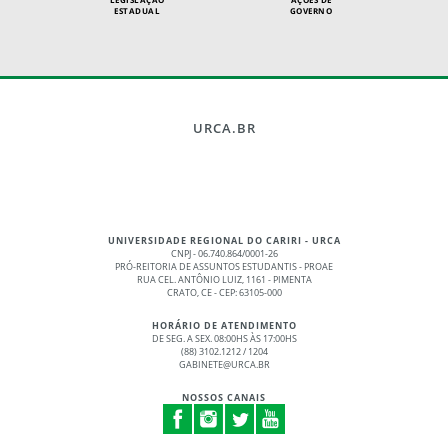
ESTADUAL
GOVERNO
URCA.BR
UNIVERSIDADE REGIONAL DO CARIRI - URCA
CNPJ - 06.740.864/0001-26
PRÓ-REITORIA DE ASSUNTOS ESTUDANTIS - PROAE
RUA CEL. ANTÔNIO LUIZ, 1161 - PIMENTA
CRATO, CE - CEP: 63105-000
HORÁRIO DE ATENDIMENTO
DE SEG. A SEX. 08:00HS ÀS 17:00HS
(88) 3102.1212 / 1204
GABINETE@URCA.BR
NOSSOS CANAIS