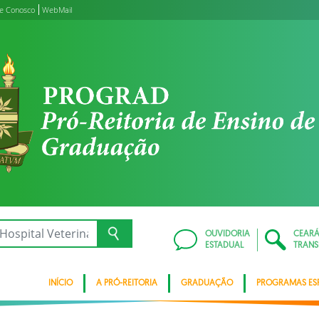
le Conosco
WebMail
OUVIDORIA
CEAR
ESTADUAL
TRANS
INÍCIO
A PRÓ-REITORIA
GRADUAÇÃO
PROGRAMAS ESP