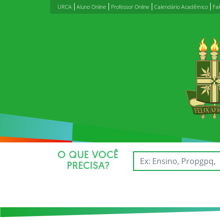
URCA
Aluno Online
Professor Online
Calendário Acadêmico
Fa
O QUE VOCÊ
PRECISA?