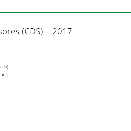
sores (CDS) – 2017
lado)
tura)