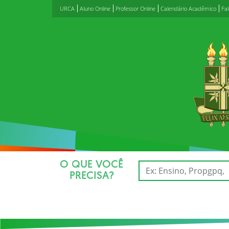
URCA
Aluno Online
Professor Online
Calendário Acadêmico
Fa
O QUE VOCÊ
PRECISA?