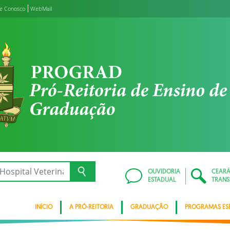
le Conosco
WebMail
OUVIDORIA
CEAR
ESTADUAL
TRANS
INÍCIO
A PRÓ-REITORIA
GRADUAÇÃO
PROGRAMAS ESP