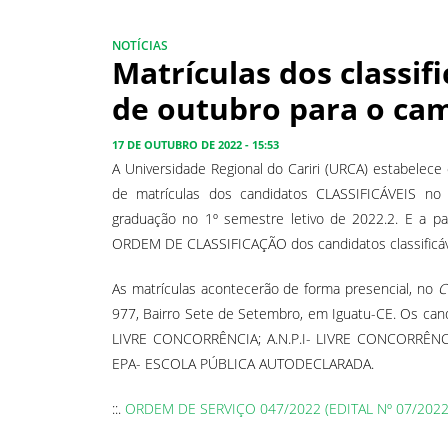
NOTÍCIAS
Matrículas dos classif
de outubro para o ca
17 DE OUTUBRO DE 2022 - 15:53
A Universidade Regional do Cariri (URCA) estabelece
de matrículas dos candidatos CLASSIFICÁVEIS no P
graduação no 1º semestre letivo de 2022.2. E a 
ORDEM DE CLASSIFICAÇÃO dos candidatos classificáve
As matrículas acontecerão de forma presencial, no
C
977, Bairro Sete de Setembro, em Iguatu-CE. Os cand
LIVRE CONCORRÊNCIA; A.N.P.I- LIVRE CONCORRÊN
EPA- ESCOLA PÚBLICA AUTODECLARADA.
::.
ORDEM DE SERVIÇO 047/2022 (EDITAL Nº 07/2022