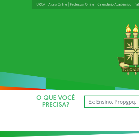
URCA
Aluno Online
Professor Online
Calendário Acadêmico
Fa
O QUE VOCÊ
PRECISA?