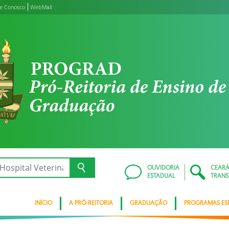
le Conosco
WebMail
OUVIDORIA
CEAR
ESTADUAL
TRANS
INÍCIO
A PRÓ-REITORIA
GRADUAÇÃO
PROGRAMAS ESP