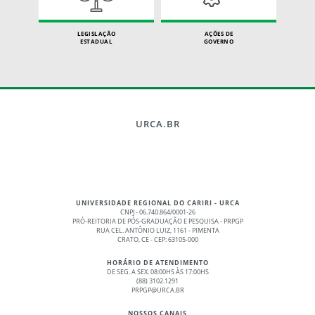
LEGISLAÇÃO
AÇÕES DE
ESTADUAL
GOVERNO
URCA.BR
UNIVERSIDADE REGIONAL DO CARIRI - URCA
CNPJ - 06.740.864/0001-26
PRÓ-REITORIA DE PÓS-GRADUAÇÃO E PESQUISA - PRPGP
RUA CEL. ANTÔNIO LUIZ, 1161 - PIMENTA
CRATO, CE - CEP: 63105-000
HORÁRIO DE ATENDIMENTO
DE SEG. A SEX. 08:00HS ÀS 17:00HS
(88) 3102.1291
PRPGP@URCA.BR
NOSSOS CANAIS