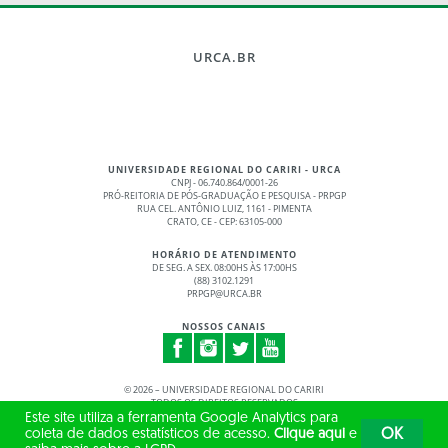
URCA.BR
UNIVERSIDADE REGIONAL DO CARIRI - URCA
CNPJ - 06.740.864/0001-26
PRÓ-REITORIA DE PÓS-GRADUAÇÃO E PESQUISA - PRPGP
RUA CEL. ANTÔNIO LUIZ, 1161 - PIMENTA
CRATO, CE - CEP: 63105-000
HORÁRIO DE ATENDIMENTO
DE SEG. A SEX. 08:00HS ÀS 17:00HS
(88) 3102.1291
PRPGP@URCA.BR
NOSSOS CANAIS
©
2026 – UNIVERSIDADE REGIONAL DO CARIRI
TODOS OS DIREITOS RESERVADOS
Este site utiliza a ferramenta Google Analytics para
coleta de dados estatísticos de acesso.
Clique aqui
e
OK