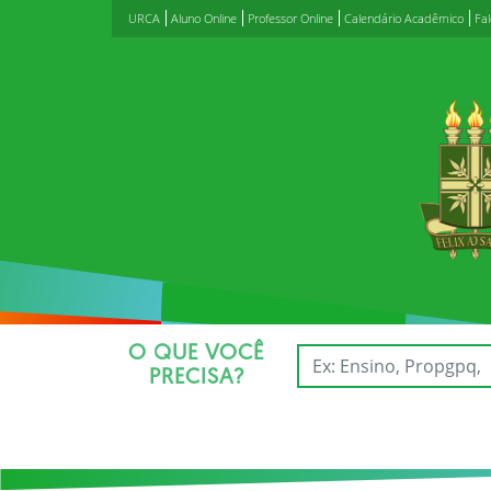
URCA
Aluno Online
Professor Online
Calendário Acadêmico
Fa
O QUE VOCÊ
PRECISA?