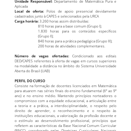
Unidade Responsável:
Departamento de Matemática Pura e
Aplicada
Local de oferta:
Polos de apoio presencial devidamente
cadastrados junto à CAPES e selecionados pela URCA
Carga horária:
3.260 horas assim distribuídas:
810 horas para a base comum (Grupo I);
1.830 horas para os conteúdos específicos
(Grupo II);
840 horas para a prática pedagógica (Grupo III);
200 horas de atividades complementares.
Número de vagas ofertadas:
Condicionado aos editais
DED/CAPES referentes à oferta de vagas em cursos superiores
na modalidade a distância no âmbito do Sistema Universidade
Aberta do Brasil (UAB)
PERFIL DO CURSO
Consiste na formação de docentes licenciados em Matemática
para atuarem nas séries finais do ensino fundamental (6º ao 9º
ano) e no ensino médio. Mantendo princípios norteadores o
compromisso com a equidade educacional, a articulação entre
a teoria e a prática, a interdisciplinaridade, o respeito pelo
direito de aprender, o reconhecimento e o respeito às
instituições educacionais, a valorização da profissão docente e
o estímulo ao desenvolvimento profissional, princípios que
refletem as características da Base Nacional Comum Curricular
(BNCC), corroborado pelas Diretrizes Curriculares Nacionais