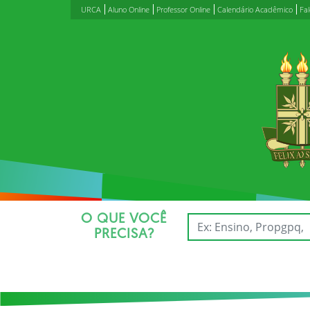
URCA
Aluno Online
Professor Online
Calendário Acadêmico
Fa
O QUE VOCÊ
PRECISA?