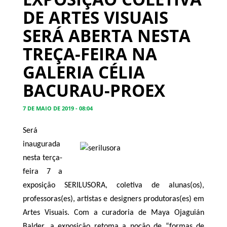
DE ARTES VISUAIS
SERÁ ABERTA NESTA
TREÇA-FEIRA NA
GALERIA CÉLIA
BACURAU-PROEX
7 DE MAIO DE 2019 - 08:04
Será
inaugurada
nesta terça-
feira 7 a
exposição SERILUSORA, coletiva de alunas(os),
professoras(es), artistas e designers produtoras(es) em
Artes Visuais. Com a curadoria de Maya Ojaguián
Balder, a exposição retoma a noção de “formas de