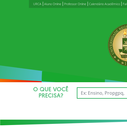
URCA
Aluno Online
Professor Online
Calendário Acadêmico
Fa
O QUE VOCÊ
PRECISA?