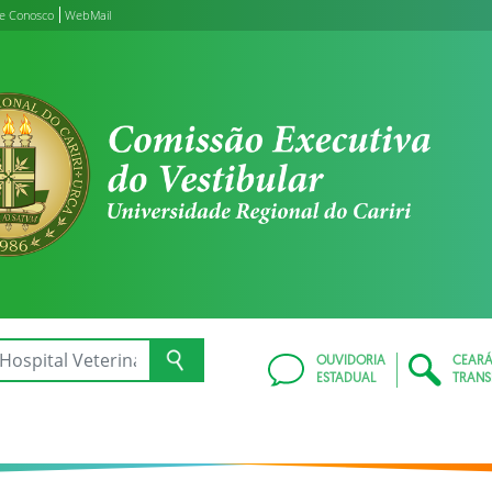
le Conosco
WebMail
OUVIDORIA
CEAR
ESTADUAL
TRANS