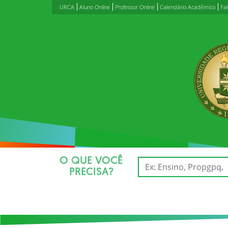
URCA
Aluno Online
Professor Online
Calendário Acadêmico
Fa
O QUE VOCÊ
PRECISA?