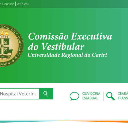
le Conosco
WebMail
OUVIDORIA
CEAR
ESTADUAL
TRANS