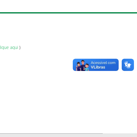
lique aqui
)