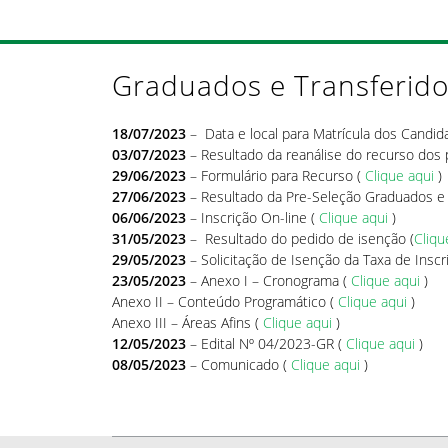
Graduados e Transferid
18/07/2023
– Data e local para Matrícula dos Candid
03/07/2023
– Resultado da reanálise do recurso dos p
29/06/2023
– Formulário para Recurso (
Clique aqui
)
27/06/2023
– Resultado da Pre-Seleção Graduados e 
06/06/2023
– Inscrição On-line (
Clique aqui
)
31/05/2023
– Resultado do pedido de isenção (
Cliqu
29/05/2023
– Solicitação de Isenção da Taxa de Inscr
23/05/2023
– Anexo I – Cronograma (
Clique aqui
)
Anexo II – Conteúdo Programático (
Clique aqui
)
Anexo III – Áreas Afins (
Clique aqui
)
12/05/2023
– Edital Nº 04/2023-GR (
Clique aqui
)
08/05/2023
– Comunicado (
Clique aqui
)