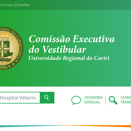
le Conosco
WebMail
OUVIDORIA
CEAR
ESTADUAL
TRANS