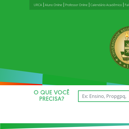
URCA
Aluno Online
Professor Online
Calendário Acadêmico
Fa
O QUE VOCÊ
PRECISA?