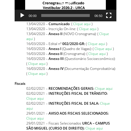
00:00
06:50
13/04/2020 –
Comunicado
: (
Clique aqui
)
13/04/2020 – Inscrição On-line: (
Clique aqui
)
13/04/2020 –
Anexo II
(NOVO Cronograma): (
Clique
aqui
)
16/03/2020 – Edital nº
002/2020-GR:
(
Clique aqui
)
16/03/2020 –
Anexo I
(Quadro de Vagas): (
Clique aqui
)
16/03/2020 –
Anexo II
(Cronograma): (
Clique aqui
)
16/03/2020 –
Anexo III
(Questionário Socioeconômico):
(
Clique aqui
)
16/03/2020 –
Anexo IV
(Documentação Comprobatória):
(
Clique aqui
)
Fiscais
02/02/2021 –
RECOMENDAÇÕES GERAIS:
Clique aqui
02/02/2021 –
INSTRUÇÕES FISCAL DE TRÂNSITO:
Clique aqui
02/02/2021 –
INSTRUÇÕES FISCAL DE SALA:
Clique
aqui
29/01/2021 –
AVISO AOS FISCAIS SELECIONADOS:
Clique aqui
29/01/2021 – Fiscais Selecionados
URCA – CAMPUS
SÃO MIGUEL (CURSO DE DIREITO):
Clique aqui