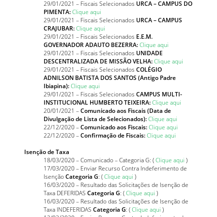
29/01/2021 – Fiscais Selecionados
URCA – CAMPUS DO
PIMENTA:
Clique aqui
29/01/2021 – Fiscais Selecionados
URCA – CAMPUS
CRAJUBAR:
Clique aqui
29/01/2021 – Fiscais Selecionados
E.E.M.
GOVERNADOR ADAUTO BEZERRA:
Clique aqui
29/01/2021 – Fiscais Selecionados
UNIDADE
DESCENTRALIZADA DE MISSÃO VELHA:
Clique aqui
29/01/2021 – Fiscais Selecionados
COLÉGIO
ADNILSON BATISTA DOS SANTOS (Antigo Padre
Ibiapina):
Clique aqui
29/01/2021 – Fiscais Selecionados
CAMPUS MULTI-
INSTITUCIONAL HUMBERTO TEIXEIRA:
Clique aqui
20/01/2021 –
Comunicado aos Fiscais (Data de
Divulgação de Lista de Selecionados):
Clique aqui
22/12/2020 –
Comunicado aos Fiscais:
Clique aqui
22/12/2020 –
Confirmação de Fiscais:
Clique aqui
Isenção de Taxa
18/03/2020 – Comunicado – Categoria G: (
Clique aqui
)
17/03/2020 – Enviar Recurso Contra Indeferimento de
Isenção
Categoria G
: (
Clique aqui
)
16/03/2020 – Resultado das Solicitações de Isenção de
Taxa DEFERIDAS
Categoria G
: (
Clique aqui
)
16/03/2020 – Resultado das Solicitações de Isenção de
Taxa INDEFERIDAS
Categoria G
: (
Clique aqui
)