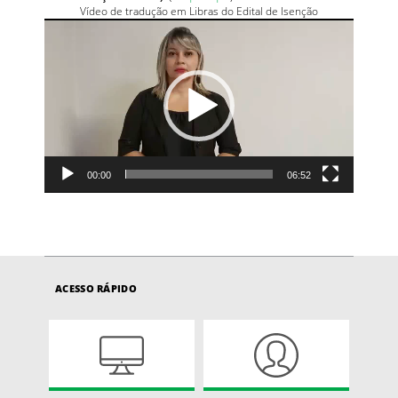
Vídeo de tradução em Libras do Edital de Isenção
Tocador
de
vídeo
00:00
06:52
ACESSO RÁPIDO