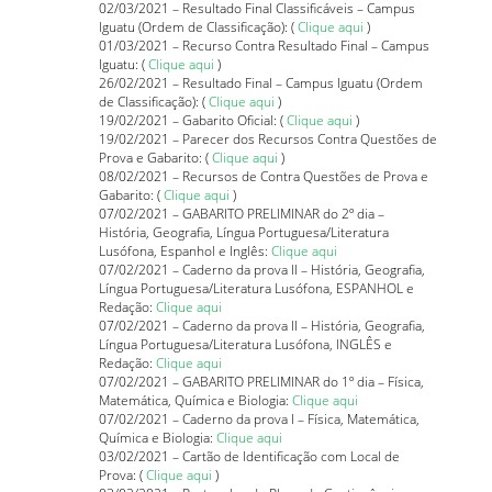
02/03/2021 – Resultado Final Classificáveis – Campus
Iguatu (Ordem de Classificação): (
Clique aqui
)
01/03/2021 – Recurso Contra Resultado Final –
Campus
Iguatu
: (
Clique aqui
)
26/02/2021 – Resultado Final – Campus Iguatu (Ordem
de Classificação): (
Clique aqui
)
19/02/2021 – Gabarito Oficial: (
Clique aqui
)
19/02/2021 – Parecer dos Recursos Contra Questões de
Prova e Gabarito: (
Clique aqui
)
08/02/2021 – Recursos de Contra Questões de Prova e
Gabarito: (
Clique aqui
)
07/02/2021 – GABARITO PRELIMINAR do 2º dia –
História, Geografia, Língua Portuguesa/Literatura
Lusófona, Espanhol e Inglês:
Clique aqui
07/02/2021 – Caderno da prova II – História, Geografia,
Língua Portuguesa/Literatura Lusófona, ESPANHOL e
Redação:
Clique aqui
07/02/2021 – Caderno da prova II – História, Geografia,
Língua Portuguesa/Literatura Lusófona, INGLÊS e
Redação:
Clique aqui
07/02/2021 – GABARITO PRELIMINAR do 1º dia – Física,
Matemática, Química e Biologia:
Clique aqui
07/02/2021 – Caderno da prova I – Física, Matemática,
Química e Biologia:
Clique aqui
03/02/2021 – Cartão de Identificação com Local de
Prova: (
Clique aqui
)