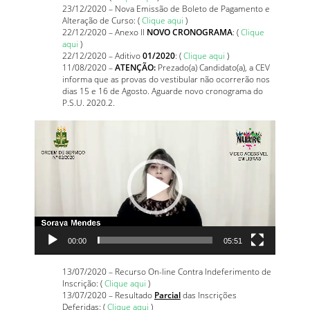
23/12/2020 – Nova Emissão de Boleto de Pagamento e
Alteração de Curso: (
Clique aqui
)
22/12/2020 – Anexo II
NOVO CRONOGRAMA
: (
Clique
aqui
)
22/12/2020 – Aditivo
01/2020
: (
Clique aqui
)
11/08/2020 –
ATENÇÃO:
Prezado(a) Candidato(a), a CEV
informa que as provas do vestibular não ocorrerão nos
dias 15 e 16 de Agosto. Aguarde novo cronograma do
P.S.U. 2020.2.
Tocador
de
vídeo
00:00
05:51
13/07/2020 – Recurso On-line Contra Indeferimento de
Inscrição: (
Clique aqui
)
13/07/2020 – Resultado
Parcial
das Inscrições
Deferidas: (
Clique aqui
)