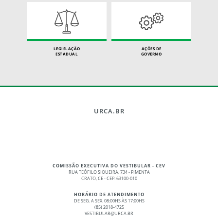
LEGISLAÇÃO
AÇÕES DE
ESTADUAL
GOVERNO
URCA.BR
COMISSÃO EXECUTIVA DO VESTIBULAR - CEV
RUA TEÓFILO SIQUEIRA, 734 - PIMENTA
CRATO, CE - CEP: 63100-010
HORÁRIO DE ATENDIMENTO
DE SEG. A SEX. 08:00HS ÀS 17:00HS
(85) 2018-4725
VESTIBULAR@URCA.BR