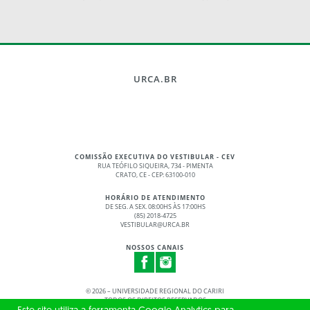
URCA.BR
COMISSÃO EXECUTIVA DO VESTIBULAR - CEV
RUA TEÓFILO SIQUEIRA, 734 - PIMENTA
CRATO, CE - CEP: 63100-010
HORÁRIO DE ATENDIMENTO
DE SEG. A SEX. 08:00HS ÀS 17:00HS
(85) 2018-4725
VESTIBULAR@URCA.BR
NOSSOS CANAIS
©
2026 – UNIVERSIDADE REGIONAL DO CARIRI
TODOS OS DIREITOS RESERVADOS