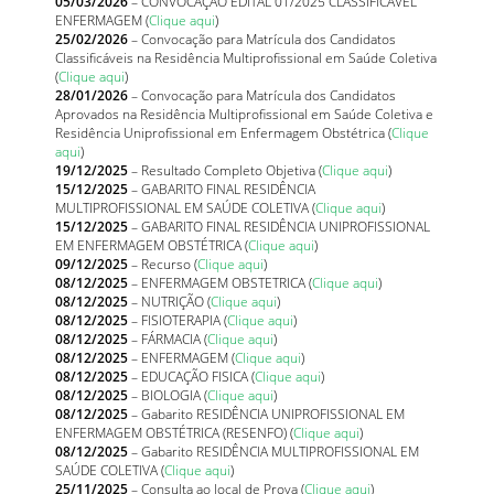
05/03/2026
– CONVOCAÇÃO EDITAL 01/2025 CLASSIFICAVEL
ENFERMAGEM (
Clique aqui
)
25/02/2026
– Convocação para Matrícula dos Candidatos
Classificáveis na Residência Multiprofissional em Saúde Coletiva
(
Clique aqui
)
28/01/2026
– Convocação para Matrícula dos Candidatos
Aprovados na Residência Multiprofissional em Saúde Coletiva e
Residência Uniprofissional em Enfermagem Obstétrica (
Clique
aqui
)
19/12/2025
– Resultado Completo Objetiva (
Clique aqui
)
15/12/2025
– GABARITO FINAL RESIDÊNCIA
MULTIPROFISSIONAL EM SAÚDE COLETIVA (
Clique aqui
)
15/12/2025
– GABARITO FINAL RESIDÊNCIA UNIPROFISSIONAL
EM ENFERMAGEM OBSTÉTRICA (
Clique aqui
)
09/12/2025
– Recurso (
Clique aqui
)
08/12/2025
– ENFERMAGEM OBSTETRICA (
Clique aqui
)
08/12/2025
– NUTRIÇÃO (
Clique aqui
)
08/12/2025
– FISIOTERAPIA (
Clique aqui
)
08/12/2025
– FÁRMACIA (
Clique aqui
)
08/12/2025
– ENFERMAGEM (
Clique aqui
)
08/12/2025
– EDUCAÇÃO FISICA (
Clique aqui
)
08/12/2025
– BIOLOGIA (
Clique aqui
)
08/12/2025
– Gabarito RESIDÊNCIA UNIPROFISSIONAL EM
ENFERMAGEM OBSTÉTRICA (RESENFO) (
Clique aqui
)
08/12/2025
– Gabarito RESIDÊNCIA MULTIPROFISSIONAL EM
SAÚDE COLETIVA (
Clique aqui
)
25/11/2025
– Consulta ao local de Prova (
Clique aqui
)