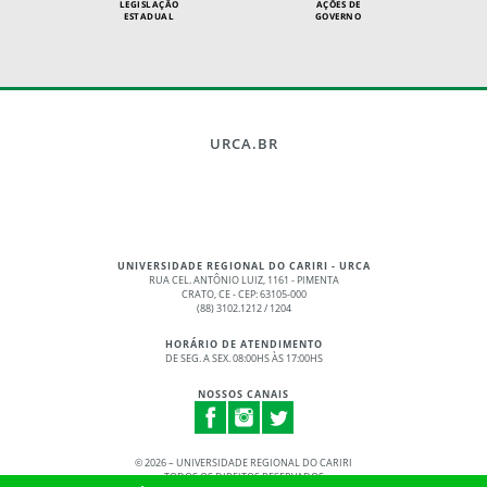
LEGISLAÇÃO
AÇÕES DE
ESTADUAL
GOVERNO
URCA.BR
UNIVERSIDADE REGIONAL DO CARIRI - URCA
RUA CEL. ANTÔNIO LUIZ, 1161 - PIMENTA
CRATO, CE - CEP: 63105-000
(88) 3102.1212 / 1204
HORÁRIO DE ATENDIMENTO
DE SEG. A SEX. 08:00HS ÀS 17:00HS
NOSSOS CANAIS
©
2026 – UNIVERSIDADE REGIONAL DO CARIRI
TODOS OS DIREITOS RESERVADOS