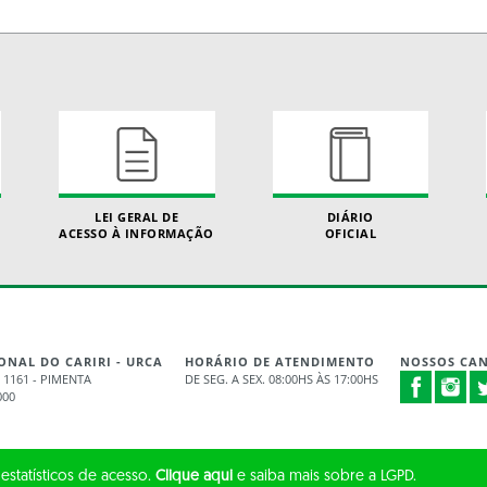
LEI GERAL DE
DIÁRIO
ACESSO À INFORMAÇÃO
OFICIAL
ONAL DO CARIRI - URCA
HORÁRIO DE ATENDIMENTO
NOSSOS CAN
 1161 - PIMENTA
DE SEG. A SEX. 08:00HS ÀS 17:00HS
000
 estatísticos de acesso.
Clique aqui
e saiba mais sobre a LGPD.