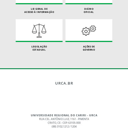
LEI GERAL DE
DIÁRIO
ACESSO À INFORMAÇÃO
OFICIAL
LEGISLAÇÃO
AÇÕES DE
ESTADUAL
GOVERNO
URCA.BR
UNIVERSIDADE REGIONAL DO CARIRI - URCA
RUA CEL. ANTÔNIO LUIZ, 1161 - PIMENTA
CRATO, CE - CEP: 63105-000
(88) 3102.1212 / 1204