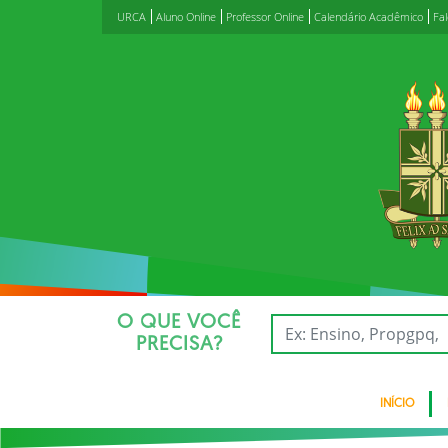
URCA
Aluno Online
Professor Online
Calendário Acadêmico
Fa
O QUE VOCÊ
PRECISA?
INÍCIO