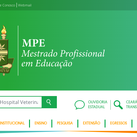
le Conosco
Webmail
OUVIDORIA
CEAR
ESTADUAL
TRANS
INSTITUCIONAL
ENSINO
PESQUISA
EXTENSÃO
EGRESSOS