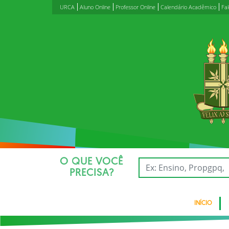
URCA
Aluno Online
Professor Online
Calendário Acadêmico
Fa
O QUE VOCÊ
PRECISA?
INÍCIO