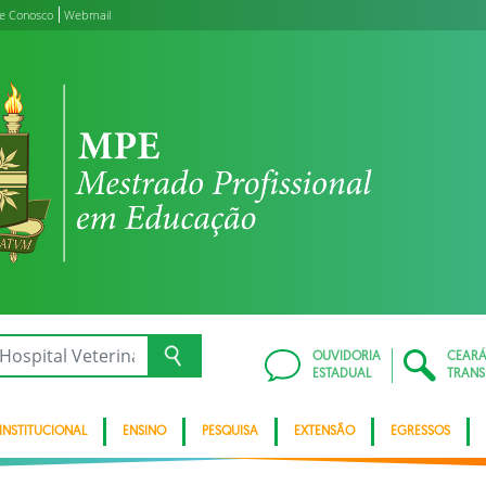
le Conosco
Webmail
OUVIDORIA
CEAR
ESTADUAL
TRANS
INSTITUCIONAL
ENSINO
PESQUISA
EXTENSÃO
EGRESSOS