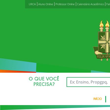
URCA
Aluno Online
Professor Online
Calendário Acadêmico
Fa
O QUE VOCÊ
PRECISA?
INÍCIO