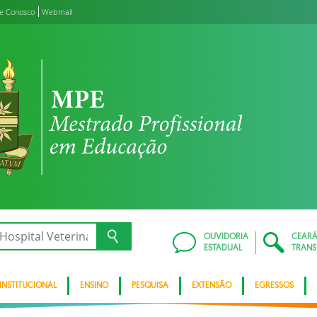
le Conosco
Webmail
OUVIDORIA
CEAR
ESTADUAL
TRANS
INSTITUCIONAL
ENSINO
PESQUISA
EXTENSÃO
EGRESSOS