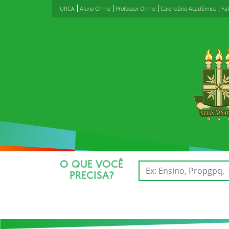
URCA
Aluno Online
Professor Online
Calendário Acadêmico
Fa
O QUE VOCÊ
PRECISA?