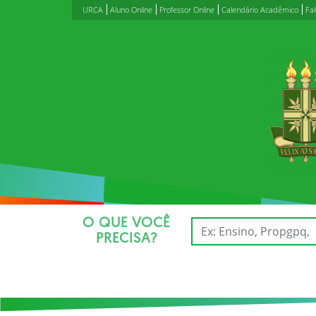
URCA
Aluno Online
Professor Online
Calendário Acadêmico
Fa
O QUE VOCÊ
PRECISA?