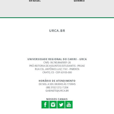
ESTADUAL
GOVERNO
URCA.BR
UNIVERSIDADE REGIONAL DO CARIRI - URCA
CNPJ - 06.740.864/0001-26
PRÓ-REITORIA DE ASSUNTOS ESTUDANTIS - PROAE
RUA CEL. ANTÔNIO LUIZ, 1161 - PIMENTA
CRATO, CE - CEP: 63105-000
HORÁRIO DE ATENDIMENTO
DE SEG. A SEX. 08:00HS ÀS 17:00HS
(88) 3102.1212 / 1204
GABINETE@URCA.BR
NOSSOS CANAIS