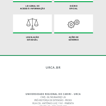
LEI GERAL DE
DIÁRIO
ACESSO À INFORMAÇÃO
OFICIAL
LEGISLAÇÃO
AÇÕES DE
ESTADUAL
GOVERNO
URCA.BR
UNIVERSIDADE REGIONAL DO CARIRI - URCA
CNPJ - 06.740.864/0001-26
PRÓ-REITORIA DE EXTENSÃO - PROEX
RUA CEL. ANTÔNIO LUIZ, 1161 - PIMENTA