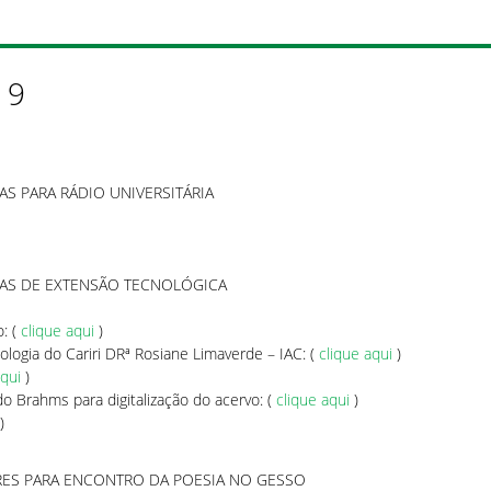
19
AS PARA RÁDIO UNIVERSITÁRIA
TAS DE EXTENSÃO TECNOLÓGICA
o: (
clique aqui
)
ologia do Cariri DRª Rosiane Limaverde – IAC: (
clique aqui
)
aqui
)
o Brahms para digitalização do acervo: (
clique aqui
)
)
RES PARA ENCONTRO DA POESIA NO GESSO