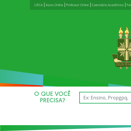
URCA
Aluno Online
Professor Online
Calendário Acadêmico
Fa
O QUE VOCÊ
PRECISA?