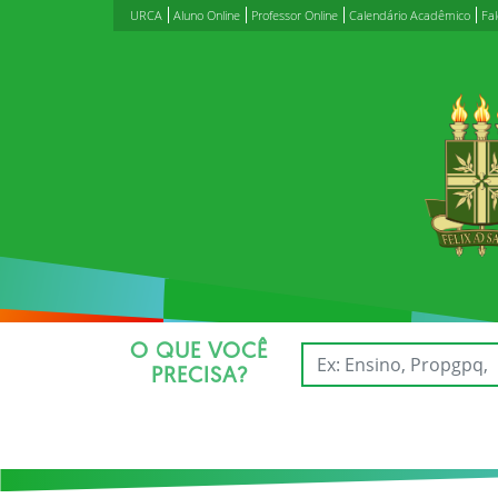
URCA
Aluno Online
Professor Online
Calendário Acadêmico
Fa
O QUE VOCÊ
PRECISA?