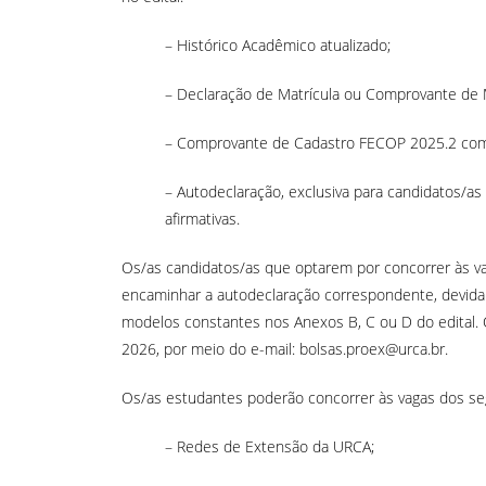
– Histórico Acadêmico atualizado;
– Declaração de Matrícula ou Comprovante de M
– Comprovante de Cadastro FECOP 2025.2 com 
– Autodeclaração, exclusiva para candidatos/a
afirmativas.
Os/as candidatos/as que optarem por concorrer às v
encaminhar a autodeclaração correspondente, devid
modelos constantes nos Anexos B, C ou D do edital. O
2026, por meio do e-mail: bolsas.proex@urca.br.
Os/as estudantes poderão concorrer às vagas dos se
– Redes de Extensão da URCA;