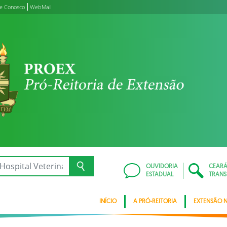
le Conosco
WebMail
OUVIDORIA
CEAR
ESTADUAL
TRANS
INÍCIO
A PRÓ-REITORIA
EXTENSÃO 