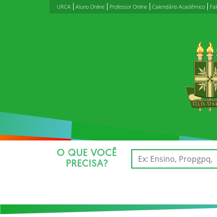
URCA
Aluno Online
Professor Online
Calendário Acadêmico
Fa
O QUE VOCÊ
PRECISA?