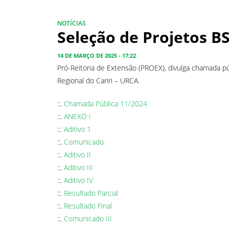
NOTÍCIAS
Seleção de Projetos B
14 DE MARÇO DE 2025 - 17:22
Pró-Reitoria de Extensão (PROEX), divulga chamada p
Regional do Cariri – URCA.
::.
Chamada Pública 11/2024
::.
ANEXO I
::.
Aditivo 1
::.
Comunicado
::.
Aditivo II
::.
Aditivo III
::.
Aditivo IV
::.
Resultado Parcial
::.
Resultado Final
::.
Comunicado III