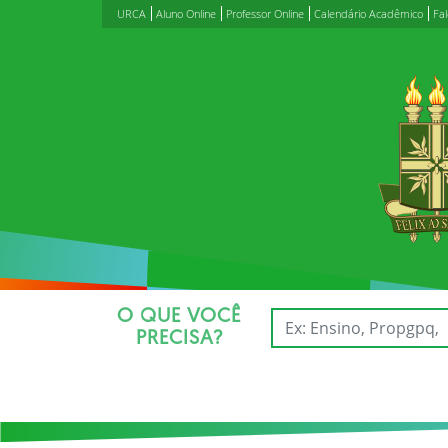
URCA
Aluno Online
Professor Online
Calendário Acadêmico
Fa
O QUE VOCÊ
PRECISA?