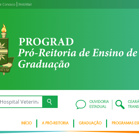
le Conosco
WebMail
OUVIDORIA
CEAR
ESTADUAL
TRANS
INÍCIO
A PRÓ-REITORIA
GRADUAÇÃO
PROGRAMAS ESP