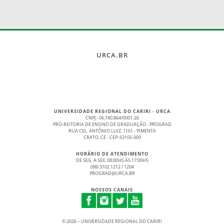
URCA.BR
UNIVERSIDADE REGIONAL DO CARIRI - URCA
CNPJ - 06.740.864/0001-26
PRÓ-REITORIA DE ENSINO DE GRADUAÇÃO - PROGRAD
RUA CEL. ANTÔNIO LUIZ, 1161 - PIMENTA
CRATO, CE - CEP: 63105-000
HORÁRIO DE ATENDIMENTO
DE SEG. A SEX. 08:00HS ÀS 17:00HS
(88) 3102.1212 / 1204
PROGRAD@URCA.BR
NOSSOS CANAIS
©
2026 – UNIVERSIDADE REGIONAL DO CARIRI