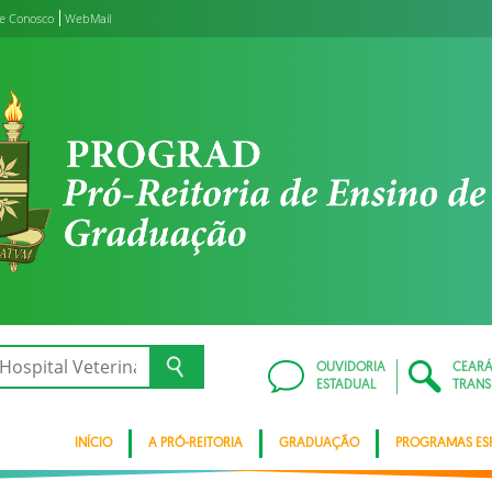
le Conosco
WebMail
OUVIDORIA
CEAR
ESTADUAL
TRANS
INÍCIO
A PRÓ-REITORIA
GRADUAÇÃO
PROGRAMAS ESP