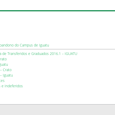
abandono do Campus de Iguatu
ia de Transferidos e Graduados 2016.1 – IGUATU
rato
guatu
– Crato
– Iguatu
tes
s e Indeferidos