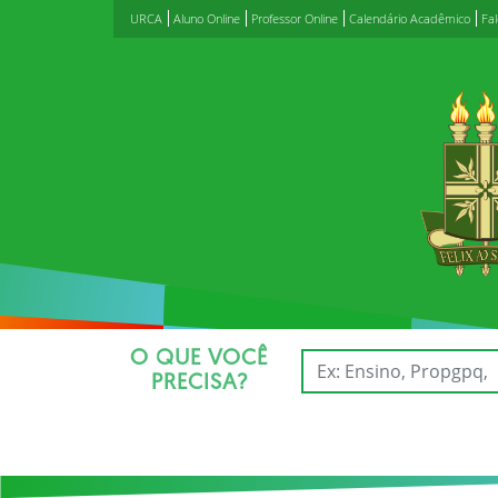
URCA
Aluno Online
Professor Online
Calendário Acadêmico
Fa
O QUE VOCÊ
PRECISA?