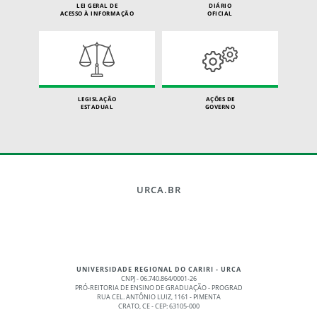
LEI GERAL DE
DIÁRIO
ACESSO À INFORMAÇÃO
OFICIAL
LEGISLAÇÃO
AÇÕES DE
ESTADUAL
GOVERNO
URCA.BR
UNIVERSIDADE REGIONAL DO CARIRI - URCA
CNPJ - 06.740.864/0001-26
PRÓ-REITORIA DE ENSINO DE GRADUAÇÃO - PROGRAD
RUA CEL. ANTÔNIO LUIZ, 1161 - PIMENTA
CRATO, CE - CEP: 63105-000