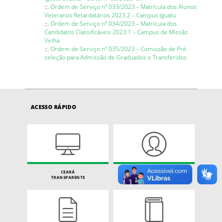
::.
Ordem de Serviço nº 033/2023 – Matrícula dos Alunos
Veteranos Retardatários 2023.2 – Campus Iguatu
::.
Ordem de Serviço nº 034/2023 – Matrícula dos
Candidatos Classificáveis 2023.1 – Campus de Missão
Velha
::.
Ordem de Serviço nº 035/2023 – Comissão de Pré-
seleção para Admissão de Graduados e Transferidos
ACESSO RÁPIDO
CEARÁ
CARTA DE SERVIÇOS
TRANSPARENTE
DO CIDADÃO