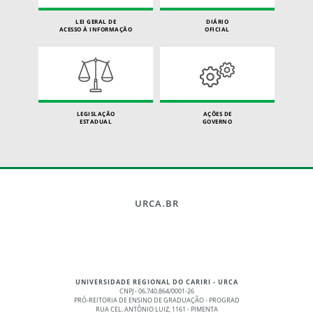
LEI GERAL DE
DIÁRIO
ACESSO À INFORMAÇÃO
OFICIAL
LEGISLAÇÃO
AÇÕES DE
ESTADUAL
GOVERNO
URCA.BR
UNIVERSIDADE REGIONAL DO CARIRI - URCA
CNPJ - 06.740.864/0001-26
PRÓ-REITORIA DE ENSINO DE GRADUAÇÃO - PROGRAD
RUA CEL. ANTÔNIO LUIZ, 1161 - PIMENTA