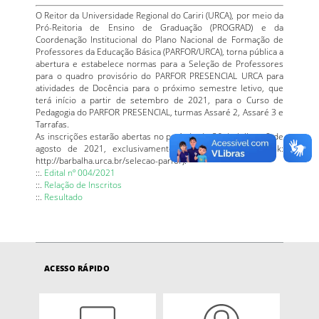
O Reitor da Universidade Regional do Cariri (URCA), por meio da
Pró-Reitoria de Ensino de Graduação (PROGRAD) e da
Coordenação Institucional do Plano Nacional de Formação de
Professores da Educação Básica (PARFOR/URCA), torna pública a
abertura e estabelece normas para a Seleção de Professores
para o quadro provisório do PARFOR PRESENCIAL URCA para
atividades de Docência para o próximo semestre letivo, que
terá início a partir de setembro de 2021, para o Curso de
Pedagogia do PARFOR PRESENCIAL, turmas Assaré 2, Assaré 3 e
Tarrafas.
As inscrições estarão abertas no período de 26 de julho a 8 de
agosto de 2021, exclusivamente, no site da URCA (Link:
http://barbalha.urca.br/selecao-parfor).
::.
Edital nº 004/2021
::.
Relação de Inscritos
::.
Resultado
ACESSO RÁPIDO