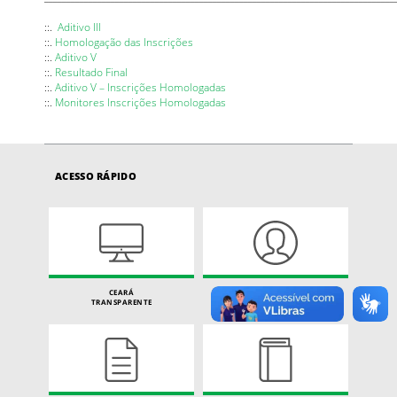
::.
Aditivo III
::.
Homologação das Inscrições
::.
Aditivo V
::.
Resultado Final
::.
Aditivo V – Inscrições Homologadas
::.
Monitores Inscrições Homologadas
ACESSO RÁPIDO
CEARÁ
CARTA DE SERVIÇOS
TRANSPARENTE
DO CIDADÃO