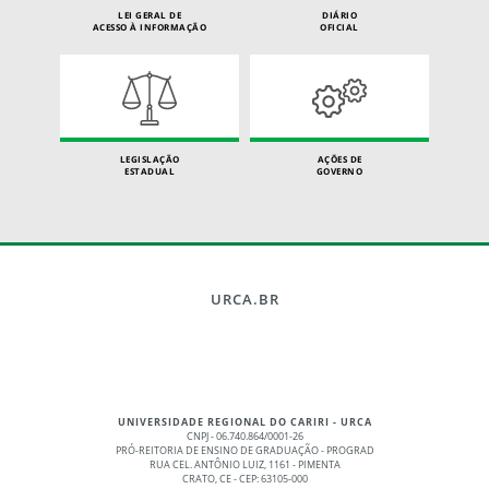
LEI GERAL DE
DIÁRIO
ACESSO À INFORMAÇÃO
OFICIAL
LEGISLAÇÃO
AÇÕES DE
ESTADUAL
GOVERNO
URCA.BR
UNIVERSIDADE REGIONAL DO CARIRI - URCA
CNPJ - 06.740.864/0001-26
PRÓ-REITORIA DE ENSINO DE GRADUAÇÃO - PROGRAD
RUA CEL. ANTÔNIO LUIZ, 1161 - PIMENTA
CRATO, CE - CEP: 63105-000