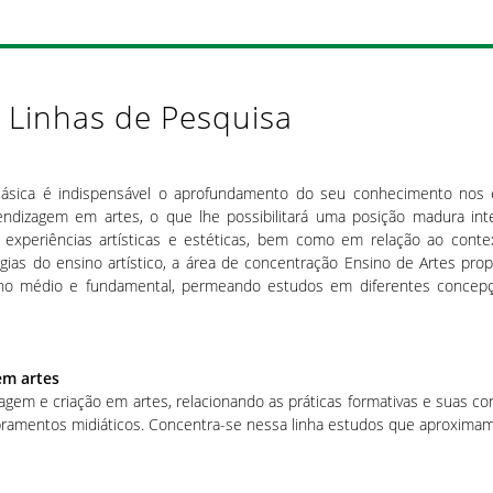
 Linhas de Pesquisa
ásica é indispensável o aprofundamento do seu conhecimento nos e
ndizagem em artes, o que lhe possibilitará uma posição madura inte
s experiências artísticas e estéticas, bem como em relação ao conte
as do ensino artístico, a área de concentração Ensino de Artes propõ
ino médio e fundamental, permeando estudos em diferentes concepçõe
em artes
agem e criação em artes, relacionando as práticas formativas e suas co
ramentos midiáticos. Concentra-se nessa linha estudos que aproximam a