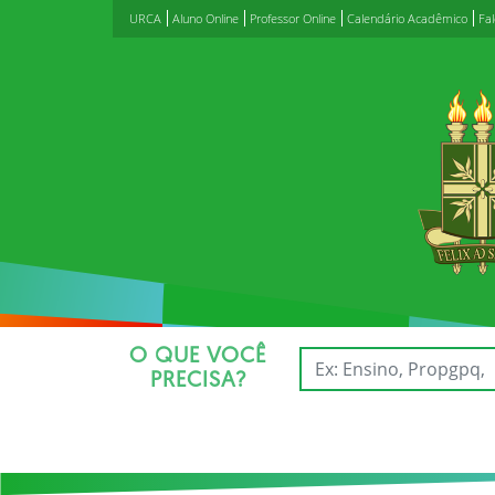
URCA
Aluno Online
Professor Online
Calendário Acadêmico
Fa
O QUE VOCÊ
PRECISA?