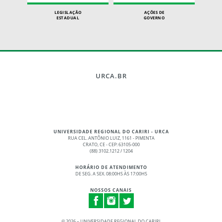
LEGISLAÇÃO
AÇÕES DE
ESTADUAL
GOVERNO
URCA.BR
UNIVERSIDADE REGIONAL DO CARIRI - URCA
RUA CEL. ANTÔNIO LUIZ, 1161 - PIMENTA
CRATO, CE - CEP: 63105-000
(88) 3102.1212 / 1204
HORÁRIO DE ATENDIMENTO
DE SEG. A SEX. 08:00HS ÀS 17:00HS
NOSSOS CANAIS
©
2026 – UNIVERSIDADE REGIONAL DO CARIRI