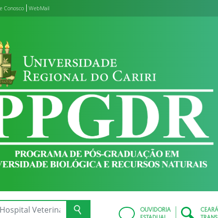
le Conosco
WebMail
OUVIDORIA
CEAR
ESTADUAL
TRANS