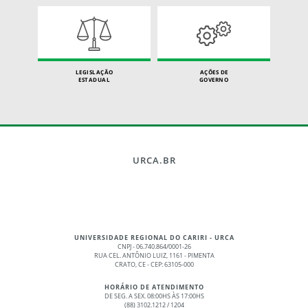
LEGISLAÇÃO
AÇÕES DE
ESTADUAL
GOVERNO
URCA.BR
UNIVERSIDADE REGIONAL DO CARIRI - URCA
CNPJ - 06.740.864/0001-26
RUA CEL. ANTÔNIO LUIZ, 1161 - PIMENTA
CRATO, CE - CEP: 63105-000
HORÁRIO DE ATENDIMENTO
DE SEG. A SEX. 08:00HS ÀS 17:00HS
(88) 3102.1212 / 1204