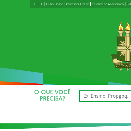
URCA
Aluno Online
Professor Online
Calendário Acadêmico
Fa
O QUE VOCÊ
PRECISA?