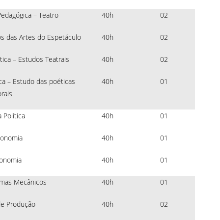
edagógica – Teatro
40h
02
os das Artes do Espetáculo
40h
02
tica – Estudos Teatrais
40h
02
ca – Estudo das poéticas
40h
01
rais
Política
40h
01
onomia
40h
01
onomia
40h
01
emas Mecânicos
40h
01
de Produção
40h
02