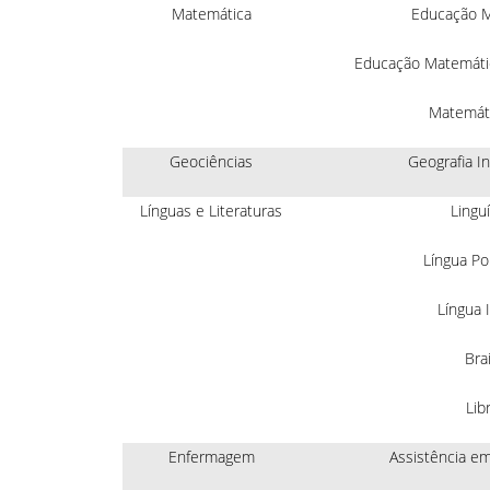
Matemática
Educação M
Educação Matemátic
Matemáti
Geociências
Geografia I
Línguas e Literaturas
Linguí
Língua Po
Língua 
Brai
Lib
Enfermagem
Assistência e