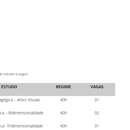
e estudo a seguir:
E ESTUDO
REGIME
VAGAS
gógica – Artes Visuais
40h
01
tca – Bidimensionalidade
40h
02
tca -Tridimensionalidade
40h
01