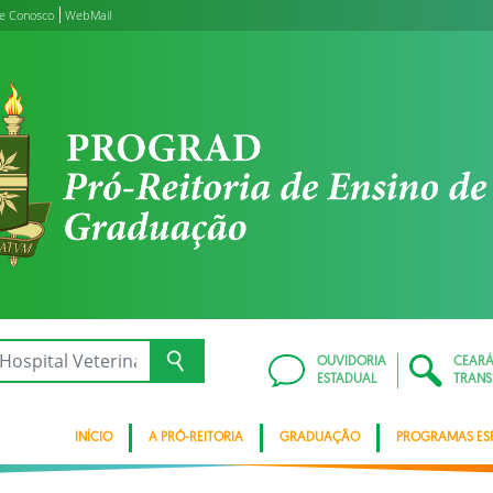
le Conosco
WebMail
OUVIDORIA
CEAR
ESTADUAL
TRANS
INÍCIO
A PRÓ-REITORIA
GRADUAÇÃO
PROGRAMAS ESP