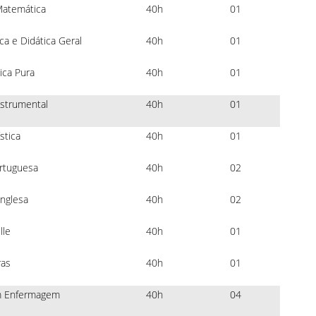
atemática
40h
01
a e Didática Geral
40h
01
ca Pura
40h
01
nstrumental
40h
01
stica
40h
01
rtuguesa
40h
02
Inglesa
40h
02
lle
40h
01
ras
40h
01
m Enfermagem
40h
04