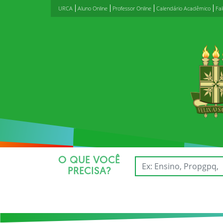
URCA
Aluno Online
Professor Online
Calendário Acadêmico
Fa
O QUE VOCÊ
PRECISA?