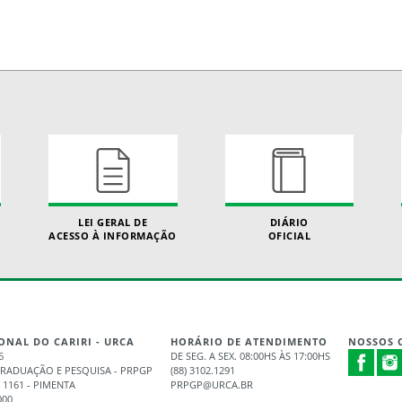
LEI GERAL DE
DIÁRIO
ACESSO À INFORMAÇÃO
OFICIAL
ONAL DO CARIRI - URCA
HORÁRIO DE ATENDIMENTO
NOSSOS 
6
DE SEG. A SEX. 08:00HS ÀS 17:00HS
GRADUAÇÃO E PESQUISA - PRPGP
(88) 3102.1291
 1161 - PIMENTA
PRPGP@URCA.BR
000