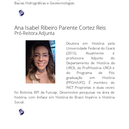
Bacias Hidrográficas e Geotecnologias.
Ana Isabel Ribeiro Parente Cortez Reis
Pró-Reitora Adjunta
Doutora em História pela
Universidade Federal do Ceará
(2015). Atualmente é
professora Adjunto do
Departamento de História da
URCA, do ProfHistória URCA e
do Programa de Pós
graduação em História
(PPGH/UFC). É membro do
INCT Proprietas e duas vezes
foi Bolsista BPI da Funcap. Desenvolve pesquisas na área de
história, com ênfase em História do Brasil Império e História
Social.