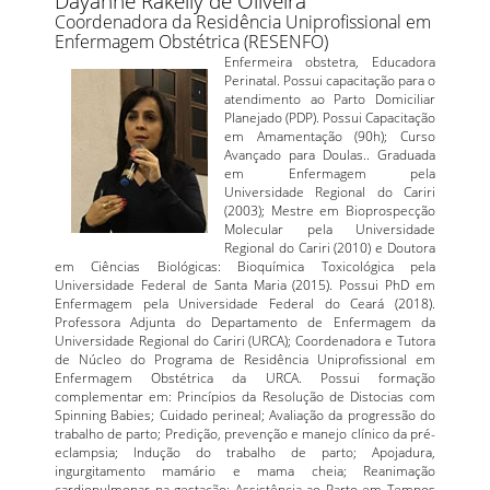
Dayanne Rakelly de Oliveira
Coordenadora da Residência Uniprofissional em
Enfermagem Obstétrica (RESENFO)
Enfermeira obstetra, Educadora
Perinatal. Possui capacitação para o
atendimento ao Parto Domiciliar
Planejado (PDP). Possui Capacitação
em Amamentação (90h); Curso
Avançado para Doulas.. Graduada
em Enfermagem pela
Universidade Regional do Cariri
(2003); Mestre em Bioprospecção
Molecular pela Universidade
Regional do Cariri (2010) e Doutora
em Ciências Biológicas: Bioquímica Toxicológica pela
Universidade Federal de Santa Maria (2015). Possui PhD em
Enfermagem pela Universidade Federal do Ceará (2018).
Professora Adjunta do Departamento de Enfermagem da
Universidade Regional do Cariri (URCA); Coordenadora e Tutora
de Núcleo do Programa de Residência Uniprofissional em
Enfermagem Obstétrica da URCA. Possui formação
complementar em: Princípios da Resolução de Distocias com
Spinning Babies; Cuidado perineal; Avaliação da progressão do
trabalho de parto; Predição, prevenção e manejo clínico da pré-
eclampsia; Indução do trabalho de parto; Apojadura,
ingurgitamento mamário e mama cheia; Reanimação
cardiopulmonar na gestação; Assistência ao Parto em Tempos